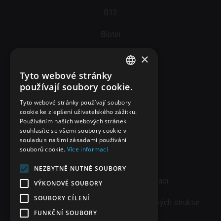
B12
Biotin
×
Neuro
Tyto webové stránky
Skin care
CZECH
používají soubory cookie.
ENGLISH
Mindwave
Tyto webové stránky používají soubory
cookie ke zlepšení uživatelského zážitku.
B-COMPLEX
Používáním našich webových stránek
souhlasíte se všemi soubory cookie v
souladu s našimi zásadami používání
souborů cookie.
Více informací
Blog
NEZBYTNĚ NUTNÉ SOUBORY
Nedostatek vitamínu C v populaci
VÝKONOVÉ SOUBORY
SOUBORY CÍLENÍ
Vitamín C a jeho vliv na hojení kolagenových struktur
FUNKČNÍ SOUBORY