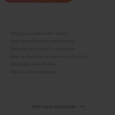
Kdy potřebujete infuzi After Party?
Když jste po náročném večírku
Když se potřebujete zbavit únavy
Když jste to přehnali s alkoholem
Když se chystáte na festival, nebo párty
Když trpíte bolestí hlavy
Když se cítíte vyčerpaní
After party doporučuje