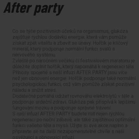
After party
Co se týče pozitivních účinků na organismus, glukóza
zajišťuje rychlou dodávku energie, která vám pomůže
získat zpět vitalitu a zbavit se únavy. Hořčík je klíčový
minerál, který podporuje normální funkci svalů a
nervového systému.
Zvláště po náročném večírku či festivalovém maratonu je
důležité doplnit hořčík, který napomáhá k regeneraci těla.
Přínosy spojené s naší infuzí AFTER PARTY jsou více
než jen obnovení energie. Hořčík podporuje také normální
psychologickou funkci, což vám pomůže získat pozitivní
náladu a snížit stres.
Dodatečně pomáhá udržet rovnováhu elektrolytů v těle a
podporuje srdeční zdraví. Glukóza pak přispívá k lepšímu
fungování mozku a podporuje správné trávení.
S naší infuzí AFTER PARTY budete mít nejen rychlou
regeneraci po noční zábavě, ale také zajištěnou optimální
funkci vašeho těla a mysli. Užijte si své akce naplno a
připravte se na další nezapomenutelné chvíle s naší
osvěžující a obnovující infuzí.