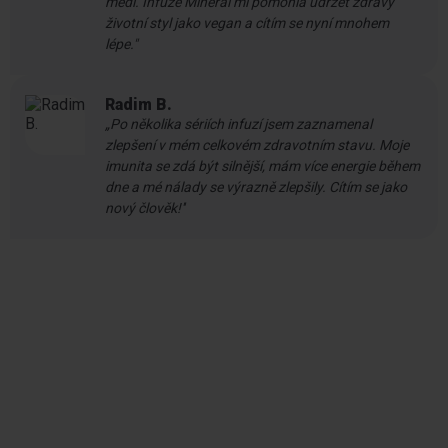
mědi. Infuze Minerál mi pomohla udržet zdravý
životní styl jako vegan a cítím se nyní mnohem
lépe."
Radim B.
„Po několika sériích infuzí jsem zaznamenal
zlepšení v mém celkovém zdravotním stavu. Moje
imunita se zdá být silnější, mám více energie během
dne a mé nálady se výrazně zlepšily. Cítím se jako
nový člověk!''
Vyhledejte svůj
IV Point.