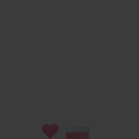
infuzní terapie?
Rychlý a efektivní způsob dodání živin přímo do krevního
oběhu.
Nezatěžuje trávící systém
Nahrazuje každodenní doplňování suplementů
Zmírnění příznaků alergií a respiračních potíží.
Okamžitá hydratace těla, která pomáhá udržovat optimální
rovnováhu tekutin.
Posílení imunitního systému pro boj s infekcemi a
chorobami.
Podpora rychlého zotavení po operaci nebo nemoci.