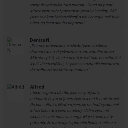
rozhodl vyzkoušet tuto metodu. Hned od první
infuze jsem začal pozorovat pozitivní změny. Cítil
jsem se okamžitě osvěžený a plný energie, což bylo
něco, co jsem dlouho nepoznal.''
Denisa N.
„Po roce pravidelného užívání jsem si všimla
dramatického zlepšení mého zdravotního stavu.
Můj stav pleti, vlasů a nehtů je teď také neuvěřitelně
lepší. Jsem vděčná, že jsem se rozhodla investovat
do svého zdraví tímto způsobem."
Alfréd
„Jsem vegan a dlouho jsem se potýkal s
nedostatečným příjmem železa a mědi v mé stravě.
Po konzultaci s lékařem jsem se rozhodl vyzkoušet
infuzi Minerál a jsem nadšený. Vidím výrazné
zlepšení v mé únavě a energii. Moje krevní testy
potvrdily, že mám nyní optimální hladinu železa a