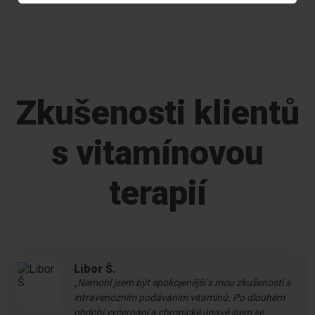
Zkušenosti klientů
s vitamínovou
terapií
Libor Š.
„Nemohl jsem být spokojenější s mou zkušeností s
intravenózním podáváním vitamínů. Po dlouhém
období vyčerpání a chronické únavě jsem se