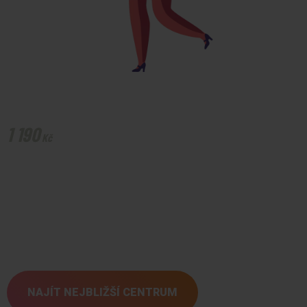
After Party
1 190
Kč
Tato účinná směs glukózy a hořčíku je navržena speciálně pro
ty, kteří právě zakončili a nebo se chystají noční akci plnou
zábavy a příjemných chvil. Bez ohledu na to, zda jste se bavili
na party nebo na vícedenním festivalu, naše AFTER PARTY
infuze je ideálním řešením pro vás.
Kde dostanu svoji infuzi?
NAJÍT NEJBLIŽŠÍ CENTRUM