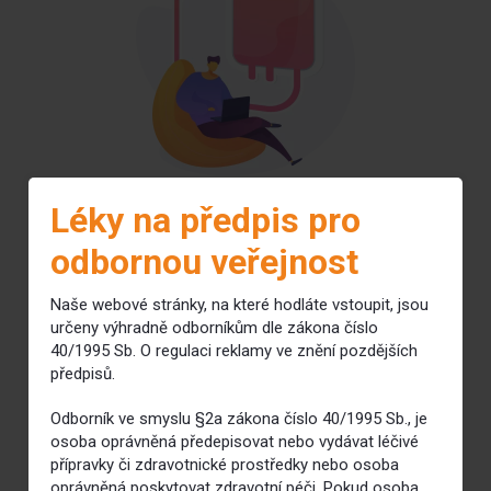
Léky na předpis pro
odbornou veřejnost
Vysoká koncentrace
Lepší výtěžnost
Naše webové stránky, na které hodláte vstoupit, jsou
určeny výhradně odborníkům dle zákona číslo
živin přímo do krevního řečiště
pro organismus a buňky
40/1995 Sb. O regulaci reklamy ve znění pozdějších
předpisů.
Efektivní a rychlé
Okamžitý účinek
Odborník ve smyslu §2a zákona číslo 40/1995 Sb., je
doplnění prospěšných látek
vitamínů, minerálů, stopových
osoba oprávněná předepisovat nebo vydávat léčivé
přípravky či zdravotnické prostředky nebo osoba
prvků
oprávněná poskytovat zdravotní péči. Pokud osoba,