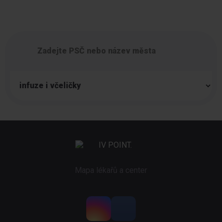
a dodejte tělu 100% nálož vitamínů, minerálů a stopových
prvků
Mapa lékařů a center