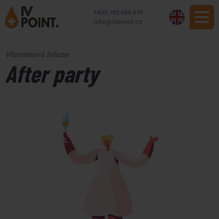
+420 792 655 874
info@ivpoint.cz
Vitamínová infuze
After party