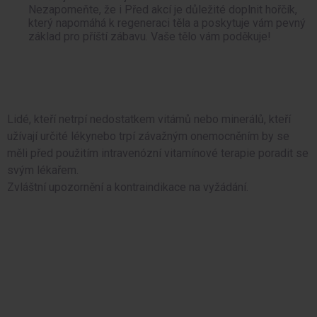
Nezapomeňte, že i Před akcí je důležité doplnit hořčík,
který napomáhá k regeneraci těla a poskytuje vám pevný
základ pro příští zábavu. Vaše tělo vám poděkuje!
Lidé, kteří netrpí nedostatkem vitámů nebo minerálů, kteří
užívají určité lékynebo trpí závažným onemocněním by se
měli před použitím intravenózní vitamínové terapie poradit se
svým lékařem.
Zvláštní upozornění a kontraindikace na vyžádání.
Proč